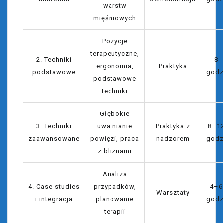
warstw
mięśniowych
Pozycje
terapeutyczne,
2. Techniki
8
ergonomia,
Praktyka
podstawowe
godz
podstawowe
techniki
Głębokie
3. Techniki
uwalnianie
Praktyka z
8–1
zaawansowane
powięzi, praca
nadzorem
godz
z bliznami
Analiza
4. Case studies
przypadków,
4–6
Warsztaty
i integracja
planowanie
godz
terapii