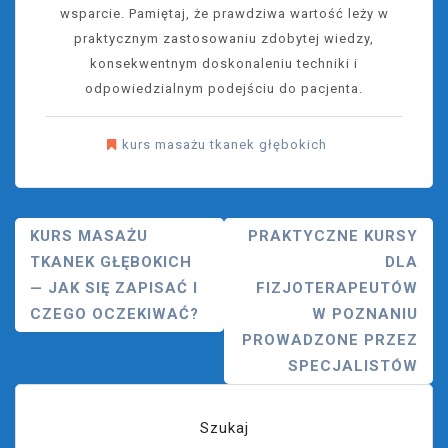
wsparcie. Pamiętaj, że prawdziwa wartość leży w
praktycznym zastosowaniu zdobytej wiedzy,
konsekwentnym doskonaleniu techniki i
odpowiedzialnym podejściu do pacjenta.
kurs masażu tkanek głębokich
Nawigacja
KURS MASAŻU
PRAKTYCZNE KURSY
TKANEK GŁĘBOKICH
DLA
Wpisu
— JAK SIĘ ZAPISAĆ I
FIZJOTERAPEUTÓW
CZEGO OCZEKIWAĆ?
W POZNANIU
PROWADZONE PRZEZ
SPECJALISTÓW
Szukaj