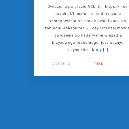
Ćwiczenia po urazie ACL film https://med
coach.pl/filmy/acl-mity-dotyczace-
postepowania-po-urazie-kwalifikacji-do-
zabiegu-i-rehabilitacji/1 czyli inaczej mówi
ćwiczenia po naderwaniu więzadła
krzyżowego przedniego, jest ważnym
czynnikiem, który […]
2023-05-12
READ