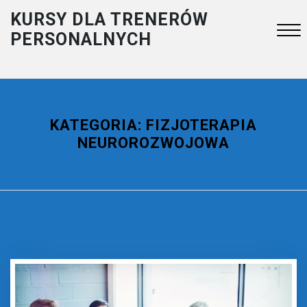
Skip
KURSY DLA TRENERÓW
to
PERSONALNYCH
content
Close
Menu
KATEGORIA:
FIZJOTERAPIA
NEUROROZWOJOWA