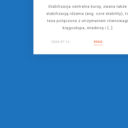
Stabilizacja centralna kursy, zwana także
stabilizacją rdzenia (ang. core stability), t
teza połączona z utrzymaniem równowag
kręgosłupa, miednicy i […]
2024-07-12
READ