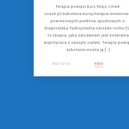
Terapia powięzi kurs https://med-
coach.pl/szkolenia-kursy/terapia-miesniow
powieziowych-punktow-spustowych-z-
diagnostyka-funkcjonalna-narzadu-ruchu/2
to terapia, jaka założeniem jest konkretna
współpraca z naszym ciałem. Terapia powię
szkolenie można ją […]
2023-10-26
READ