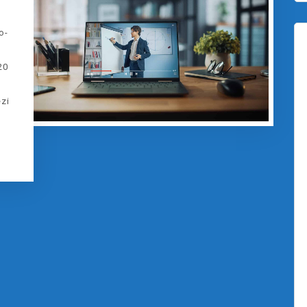
o-
20
zi