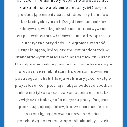
kursy/on-line-darmowy-webinar-wprowadzajacy-
klatka-piersiowa-okiem-osteopaty/699
często
posiadają elementy case studies, czyli studiów
konkretnych sytuacji. Dzięki temu uczestnicy
zdobywają wiedzę określania, opracowywania
terapii i wybierania właściwych metod w oparciu o
autentyczne przykłady. To ogromna wartość
uzupełniająca, której często jest niedostatek w
standardowych materiałach akademickich. Każdy,
kto odpowiedzialnie planuje o rozwoju karierowym
w obszarze rehabilitacji i fizjoterapii, powinien
postrzegać
rehabilitacja webinary
jako lokatę w
przyszłość. Kompetencja nabyta podczas spotkań
online nie tylko rozszerza kompetencje, ale także
zwiększa atrakcyjność na rynku pracy. Pacjenci
poszukują specjalistów, którzy nieustannie się
doskonalą, są gotowi na nowe podejścia i
podchodzą do terapii w sposób aktualny. Dzięki