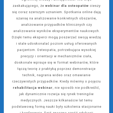
zaskakującego, że
webinar dla osteopatów
cieszy
się coraz szerszym uznaniem. Spotkania online dają
szansę na analizowanie konkretnych obszarów,
analizowanie przypadków klinicznych czy
analizowanie wyników eksperymentów naukowych.
Dzięki temu eksperci mogą poszerzać swoją wiedzę
i stale udoskonalać poziom usług oferowanych
pacjentom. Osteopatia, potrzebująca wysokiej
precyzji i orientacji w mechanizmów ciała,
doskonale wpisuje się w format webinarów, które
łączą teorię z praktyką poprzez demonstracje
technik, nagrania wideo oraz omawianie
rzeczywistych przypadków. Kiedy mówimy o pojęciu
rehabilitacja webinar
, nie sposób nie podkreślić,
jak dynamicznie rozwija się rynek treningów
medycznych. Jeszcze kilkanaście lat temu
podstawową formą nauki były szkolenia stacjonarne
i konferencje. Dziś znaczna część edukacji