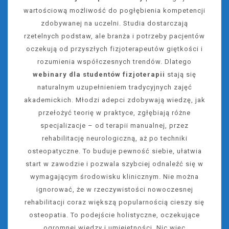
wartościową możliwość do pogłębienia kompetencji
zdobywanej na uczelni. Studia dostarczają
rzetelnych podstaw, ale branża i potrzeby pacjentów
oczekują od przyszłych fizjoterapeutów giętkości i
rozumienia współczesnych trendów. Dlatego
webinary dla studentów fizjoterapii
stają się
naturalnym uzupełnieniem tradycyjnych zajęć
akademickich. Młodzi adepci zdobywają wiedzę, jak
przełożyć teorię w praktyce, zgłębiają różne
specjalizacje – od terapii manualnej, przez
rehabilitację neurologiczną, aż po techniki
osteopatyczne. To buduje pewność siebie, ułatwia
start w zawodzie i pozwala szybciej odnaleźć się w
wymagającym środowisku klinicznym. Nie można
ignorować, że w rzeczywistości nowoczesnej
rehabilitacji coraz większą popularnością cieszy się
osteopatia. To podejście holistyczne, oczekujące
ogromnej wiedzy i umiejętności. Nic więc