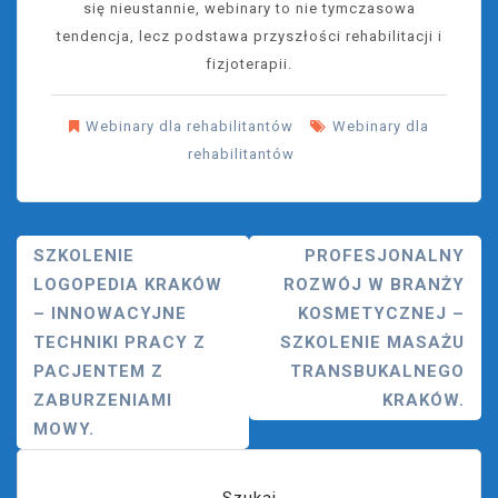
się nieustannie, webinary to nie tymczasowa
tendencja, lecz podstawa przyszłości rehabilitacji i
fizjoterapii.
Webinary dla rehabilitantów
Webinary dla
rehabilitantów
Nawigacja
SZKOLENIE
PROFESJONALNY
LOGOPEDIA KRAKÓW
ROZWÓJ W BRANŻY
Wpisu
– INNOWACYJNE
KOSMETYCZNEJ –
TECHNIKI PRACY Z
SZKOLENIE MASAŻU
PACJENTEM Z
TRANSBUKALNEGO
ZABURZENIAMI
KRAKÓW.
MOWY.
Szukaj