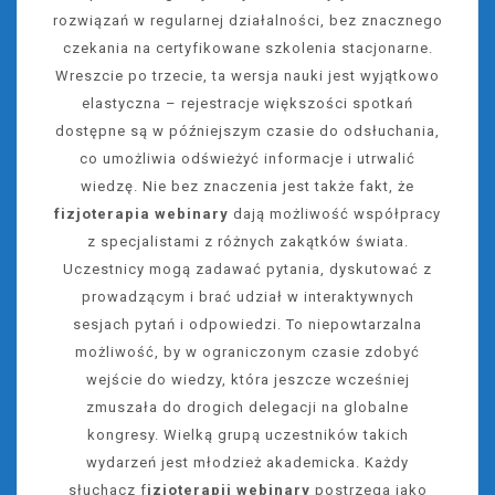
rozwiązań w regularnej działalności, bez znacznego
czekania na certyfikowane szkolenia stacjonarne.
Wreszcie po trzecie, ta wersja nauki jest wyjątkowo
elastyczna – rejestracje większości spotkań
dostępne są w późniejszym czasie do odsłuchania,
co umożliwia odświeżyć informacje i utrwalić
wiedzę. Nie bez znaczenia jest także fakt, że
fizjoterapia webinary
dają możliwość współpracy
z specjalistami z różnych zakątków świata.
Uczestnicy mogą zadawać pytania, dyskutować z
prowadzącym i brać udział w interaktywnych
sesjach pytań i odpowiedzi. To niepowtarzalna
możliwość, by w ograniczonym czasie zdobyć
wejście do wiedzy, która jeszcze wcześniej
zmuszała do drogich delegacji na globalne
kongresy. Wielką grupą uczestników takich
wydarzeń jest młodzież akademicka. Każdy
słuchacz f
izjoterapii webinary
postrzega jako