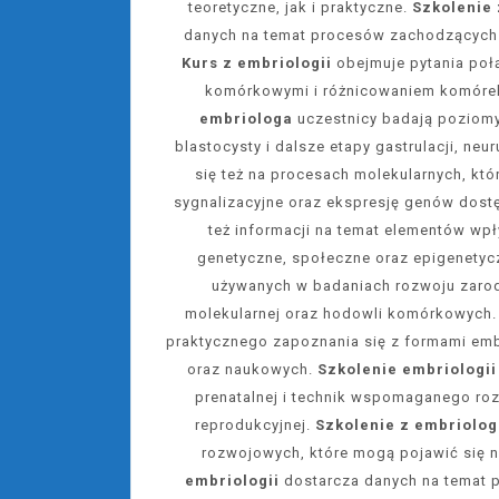
teoretyczne, jak i praktyczne.
Szkolenie 
danych na temat procesów zachodzących
Kurs z embriologii
obejmuje pytania poł
komórkowymi i różnicowaniem komóre
embriologa
uczestnicy badają poziomy 
blastocysty i dalsze etapy gastrulacji, neu
się też na procesach molekularnych, kt
sygnalizacyjne oraz ekspresję genów dost
też informacji na temat elementów wpł
genetyczne, społeczne oraz epigenetyc
używanych w badaniach rozwoju zaro
molekularnej oraz hodowli komórkowych
praktycznego zapoznania się z formami em
oraz naukowych.
Szkolenie embriologii
prenatalnej i technik wspomaganego ro
reprodukcyjnej.
Szkolenie z embriolog
rozwojowych, które mogą pojawić się 
embriologii
dostarcza danych na temat 