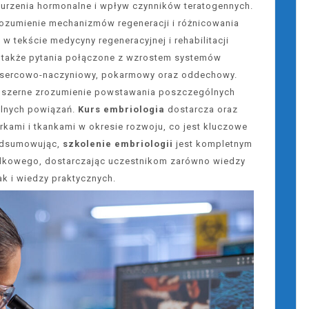
burzenia hormonalne i wpływ czynników teratogennych.
ozumienie mechanizmów regeneracji i różnicowania
 w tekście medycyny regeneracyjnej i rehabilitacji
także pytania połączone z wzrostem systemów
, sercowo-naczyniowy, pokarmowy oraz oddechowy.
szerne zrozumienie powstawania poszczególnych
alnych powiązań.
Kurs embriologia
dostarcza oraz
rkami i tkankami w okresie rozwoju, co jest kluczowe
odsumowując,
szkolenie embriologii
jest kompletnym
odkowego, dostarczając uczestnikom zarówno wiedzy
jak i wiedzy praktycznych.