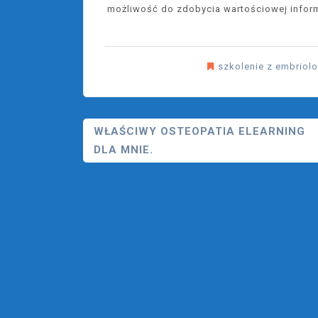
możliwość do zdobycia wartościowej informa
szkolenie z embriolo
Nawigacja
WŁAŚCIWY OSTEOPATIA ELEARNING
DLA MNIE.
Wpisu