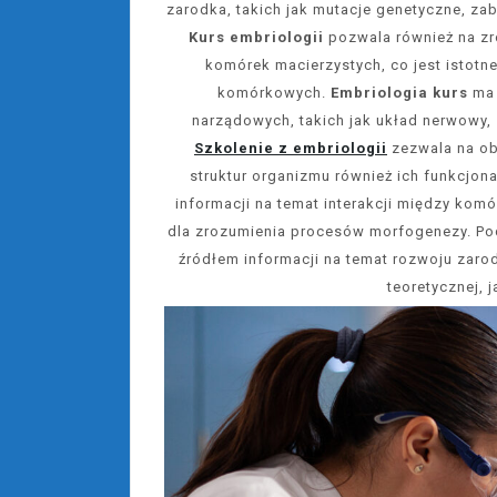
zarodka, takich jak mutacje genetyczne, za
Kurs embriologii
pozwala również na zr
komórek macierzystych, co jest istotne
komórkowych.
Embriologia kurs
ma 
narządowych, takich jak układ nerwowy
Szkolenie z embriologii
zezwala na ob
struktur organizmu również ich funkcjon
informacji na temat interakcji między komó
dla zrozumienia procesów morfogenezy. P
źródłem informacji na temat rozwoju zar
teoretycznej, 