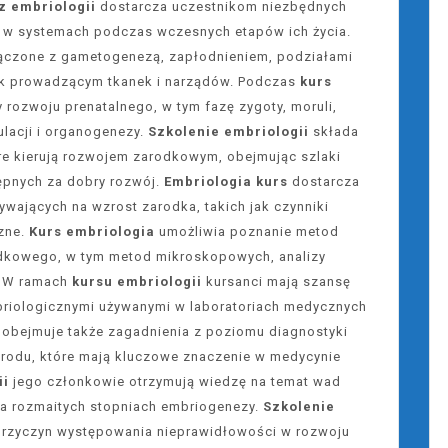
z embriologii
dostarcza uczestnikom niezbędnych
 w systemach podczas wczesnych etapów ich życia.
ączone z gametogenezą, zapłodnieniem, podziałami
k prowadzącym tkanek i narządów. Podczas
kurs
rozwoju prenatalnego, w tym fazę zygoty, moruli,
rulacji i organogenezy.
Szkolenie embriologii
składa
óre kierują rozwojem zarodkowym, obejmując szlaki
ępnych za dobry rozwój.
Embriologia kurs
dostarcza
ywających na wzrost zarodka, takich jak czynniki
zne.
Kurs embriologia
umożliwia poznanie metod
dkowego, w tym metod mikroskopowych, analizy
. W ramach
kursu embriologii
kursanci mają szansę
briologicznymi używanymi w laboratoriach medycznych
obejmuje także zagadnienia z poziomu diagnostyki
zrodu, które mają kluczowe znaczenie w medycynie
ii
jego członkowie otrzymują wiedzę na temat wad
na rozmaitych stopniach embriogenezy.
Szkolenie
przyczyn występowania nieprawidłowości w rozwoju