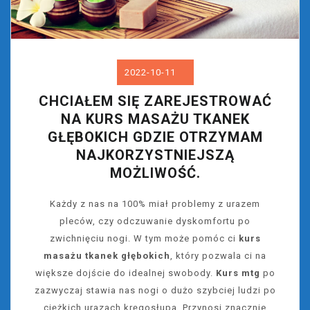
2022-10-11
CHCIAŁEM SIĘ ZAREJESTROWAĆ
NA KURS MASAŻU TKANEK
GŁĘBOKICH GDZIE OTRZYMAM
NAJKORZYSTNIEJSZĄ
MOŻLIWOŚĆ.
Każdy z nas na 100% miał problemy z urazem
pleców, czy odczuwanie dyskomfortu po
zwichnięciu nogi. W tym może pomóc ci
kurs
masażu tkanek głębokich
, który pozwala ci na
większe dojście do idealnej swobody.
Kurs mtg
po
zazwyczaj stawia nas nogi o dużo szybciej ludzi po
ciężkich urazach kręgosłupa. Przynosi znacznie