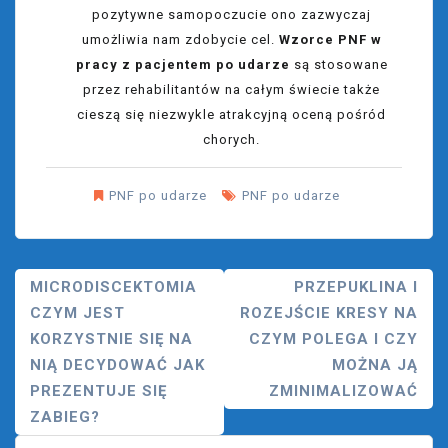
pozytywne samopoczucie ono zazwyczaj
umożliwia nam zdobycie cel.
Wzorce PNF w
pracy z pacjentem po udarze
są stosowane
przez rehabilitantów na całym świecie także
cieszą się niezwykle atrakcyjną oceną pośród
chorych.
PNF po udarze
PNF po udarze
Nawigacja
MICRODISCEKTOMIA
PRZEPUKLINA I
CZYM JEST
ROZEJŚCIE KRESY NA
Wpisu
KORZYSTNIE SIĘ NA
CZYM POLEGA I CZY
NIĄ DECYDOWAĆ JAK
MOŻNA JĄ
PREZENTUJE SIĘ
ZMINIMALIZOWAĆ
ZABIEG?