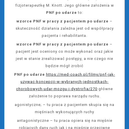
fizjoterapeutkę M. Knott. Jego główne założenia w
PNF po udarze
to:
wzorce PNF w pracy z pacjentem po udarze
–
skuteczność działania zależna jest od współpracy
pacjenta i rehabilitanta.
wzorce PNF w pracy z pacjentem po udarze
–
pacjent jest oceniony co może wykonać oraz jakie
jest w stanie zrealizować postępy, a nie czego nie
będzie mógł zrobić
PNF po udarze
https://med-coach.pl/filmy/pnf-jak-
uzywac-koncepcji-w-wybranych-jednostkach-
chorobowych-udar-mozgu-i-dystrofia/270
główne
założenie to poprawa narządu ruchu.
agonistyczne; – tu praca z pacjentem skupia się na
mięśniach wykonujących ruchy
antagonistyczne – tu praca opiera się na mięśnie
robiących dany ruch jak i na mięśnie przeciwne